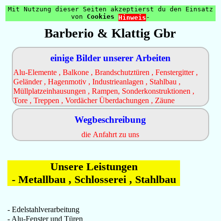
Mit Nutzung dieser Seiten akzeptierst du den Einsatz
von
Cookies
-
Hinweis
Barberio & Klattig Gbr
einige Bilder unserer Arbeiten
Alu-Elemente , Balkone , Brandschutztüren , Fenstergitter ,
Geländer , Hagenmotiv , Industrieanlagen , Stahlbau ,
Müllplatzeinhausungen , Rampen, Sonderkonstruktionen ,
Tore , Treppen , Vordächer Überdachungen , Zäune
Wegbeschreibung
die Anfahrt zu uns
Unsere Leistungen
- Metallbau , Schlosserei , Stahlbau
- Edelstahlverarbeitung
- Alu-Fenster und Türen