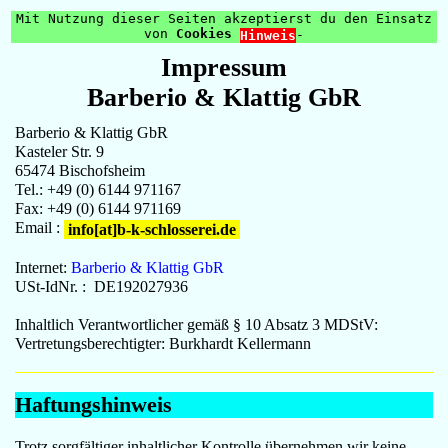
Mit Nutzung dieser Seiten akzeptierst du den Einsatz
von
Cookies
-
Hinweis
Impressum
Barberio & Klattig GbR
Barberio & Klattig GbR
Kasteler Str. 9
65474
Bischofsheim
Tel.:
+49 (0) 6144 971167
Fax:
+49 (0) 6144 971169
Email :
info[at]b-k-schlosserei.de
Internet:
Barberio & Klattig GbR
USt-IdNr. : DE192027936
Inhaltlich Verantwortlicher gemäß § 10 Absatz 3 MDStV:
Vertretungsberechtigter: Burkhardt Kellermann
Haftungshinweis
Trotz sorgfältiger inhaltlicher Kontrolle übernehmen wir keine